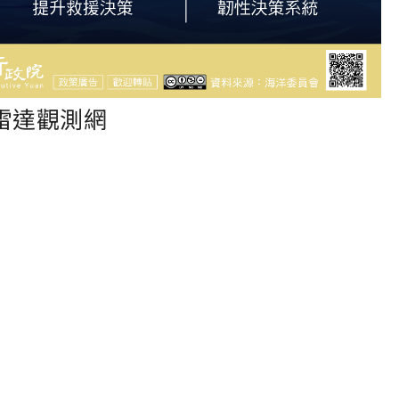
雷達觀測網