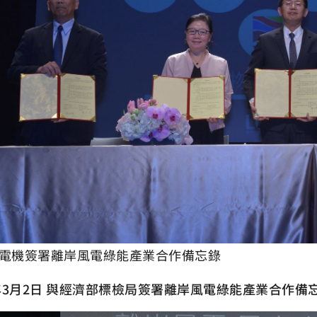
電機簽署離岸風電綠能產業合作備忘錄
8年3月2日 與經濟部標檢局簽署離岸風電綠能產業合作備