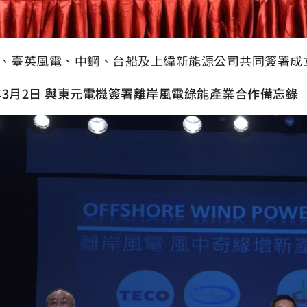
、臺英風電、中鋼、台船及上緯新能源公司共同簽署成
8年3月2日 與東元電機簽署離岸風電綠能產業合作備忘錄