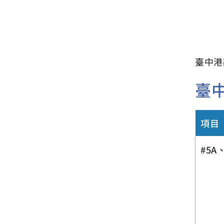
臺中港
臺
項目
#5A