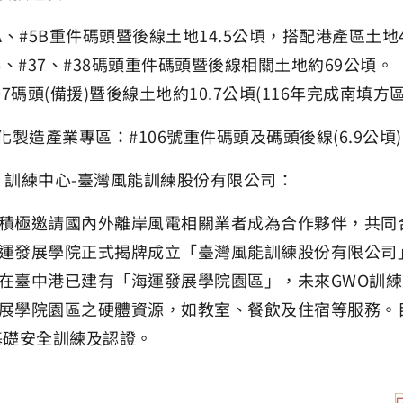
 #5A、#5B重件碼頭暨後線土地14.5公頃，搭配港產區土地
 #36、#37、#38碼頭重件碼頭暨後線相關土地約69公頃。
#107碼頭(備援)暨後線土地約10.7公頃(116年完成南填方
產化製造產業專區：#106號重件碼頭及碼頭後線(6.9公頃)暨
WO 訓練中心-臺灣風能訓練股份有限公司：
積極邀請國內外離岸風電相關業者成為合作夥伴，共同合作
運發展學院正式揭牌成立「臺灣風能訓練股份有限公司」
在臺中港已建有「海運發展學院園區」，未來GWO訓
展學院園區之硬體資源，如教室、餐飲及住宿等服務。
基礎安全訓練及認證。