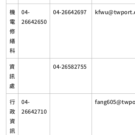
機
04-
04-26642697
kfwu@twport.
電
26642650
修
繕
科
資
04-26582755
訊
處
行
04-
fang605@twpo
政
26642710
資
訊