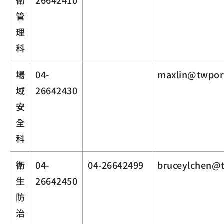
衛
26642410
管
理
科
場
04-
maxlin@twpor
域
26642430
安
全
科
衛
04-
04-26642499
bruceylchen@
生
26642450
防
治