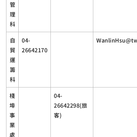
管
理
科
自
04-
WanlinHsu@tw
貿
26642170
運
籌
科
棧
04-
埠
26642298(旅
事
客)
業
處