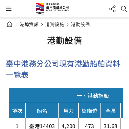
港埠資訊
港灣設施
港勤設備
港勤設備
臺中港務分公司現有港勤船舶資料
一覽表
一、港勤拖船
項次
船名
馬力
總噸位
全長
型
1
臺港14403
4,200
473
31.68
4.