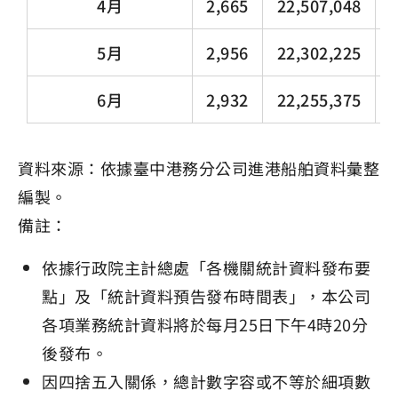
4月
2,665
22,507,048
1
5月
2,956
22,302,225
1
6月
2,932
22,255,375
1
資料來源：依據臺中港務分公司進港船舶資料彙整
編製。
備註：
依據行政院主計總處「各機關統計資料發布要
點」及「統計資料預告發布時間表」，本公司
各項業務統計資料將於每月25日下午4時20分
後發布。
因四捨五入關係，總計數字容或不等於細項數