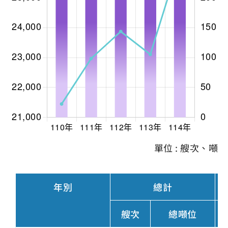
單位 : 艘次、噸
年別
總計
艘次
總噸位