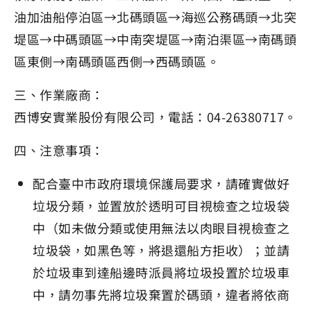
油加油船停泊區→北碼頭區→海巡公務碼頭→北突
堤區→中碼頭區→中南突堤區→南泊渠區→南碼頭
區東側→南碼頭區西側→西碼頭區。
三、作業廠商：
西博安實業股份有限公司，電話：04-26380717。
四、注意事項：
配合臺中市政府環境保護局要求，請確實做好
垃圾分類，並置放於透明可目視檢查之垃圾袋
中（如未做分類或使用無法以肉眼目視檢查之
垃圾袋，如黑色等，將退還船方拒收）；並請
於垃圾車到達船邊時派員將垃圾投置於垃圾車
中，請勿事先將垃圾棄置於碼頭，違者將依商