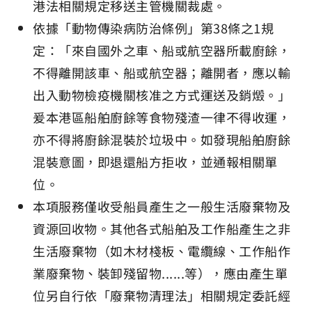
港法相關規定移送主管機關裁處。
依據「動物傳染病防治條例」第38條之1規
定：「來自國外之車、船或航空器所載廚餘，
不得離開該車、船或航空器；離開者，應以輸
出入動物檢疫機關核准之方式運送及銷燬。」
爰本港區船舶廚餘等食物殘渣一律不得收運，
亦不得將廚餘混裝於垃圾中。如發現船舶廚餘
混裝意圖，即退還船方拒收，並通報相關單
位。
本項服務僅收受船員產生之一般生活廢棄物及
資源回收物。其他各式船舶及工作船產生之非
生活廢棄物（如木材棧板、電纜線、工作船作
業廢棄物、裝卸殘留物......等），應由產生單
位另自行依「廢棄物清理法」相關規定委託經