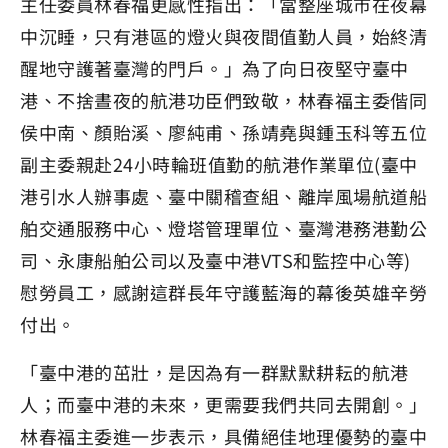
主任委員林春福更感性指出：「當整座城市在夜幕
中沉睡，只有港區的燈火與夜間值勤人員，始終清
醒地守護著臺灣的門戶。」為了向日夜堅守臺中
港、不捨晝夜的航港功臣們致敬，林春福主委偕同
侯中南、顏貽溪、廖純甫、孫靖堯與鍾玉科等五位
副主委親赴24小時輪班值勤的航港作業單位(臺中
港引水人辦事處、臺中關稽查組、離岸風場航道船
舶交通服務中心、燈塔管理單位、臺灣港務港勤公
司、永康船舶公司以及臺中港VTS和監控中心等)
慰勞員工，感謝這群長年守護藍海的幕後英雄辛勞
付出。
「臺中港的茁壯，是因為有一群默默耕耘的航港
人；而臺中港的未來，更需要我們共同去開創。」
林春福主委進一步表示，具備絕佳地理優勢的臺中