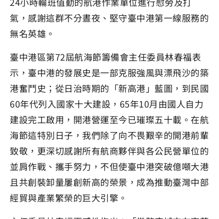
24小時輪班值勤的航港作業單位進行慰勞及打
氣，感謝這群不分晝夜、堅守臺中港第一線服務的
無名英雄。
臺中港區第72屆航海節籌備會主任委員林春福表
示，臺中港的發展史是一部克服強風與漂飛沙的築
港奮鬥史；從日治時期的「新高港」藍圖，到民國
60年代列入國家十大建設，65年10月由國人自力
建設完工啟用，開港營運至今已璀璨五十載。在航
海節這特別日子，我們除了向不畏艱辛的開港前輩
致敬，更深切感謝所有航商夥伴與各公民營單位的
並肩作戰、攜手努力，不但使臺中港突破億噸大港
且共創裝卸量屢創新高的榮景，成為推動臺灣中部
經貿與產業繁榮的巨大引擎。