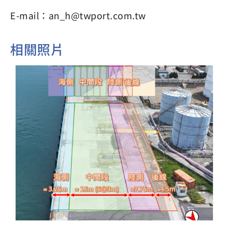
E-mail：an_h@twport.com.tw
相關照片