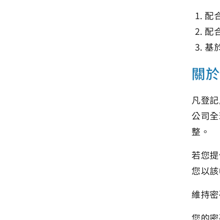
配
配
基
關於
凡登記
公司全
整。
若您提
您以該
維持密
您的密