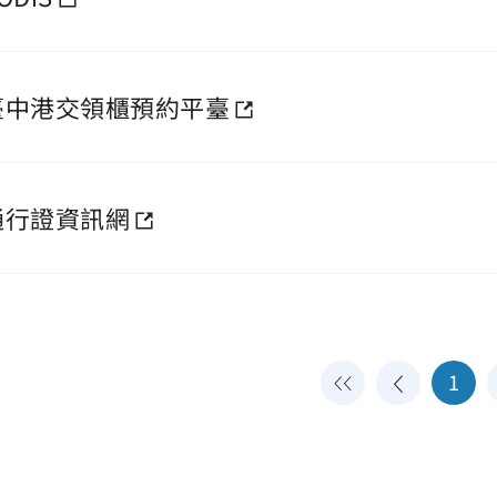
臺中港交領櫃預約平臺
通行證資訊網
1