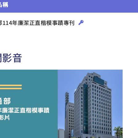
名稱
部114年廉潔正直楷模事蹟專刊
關影音