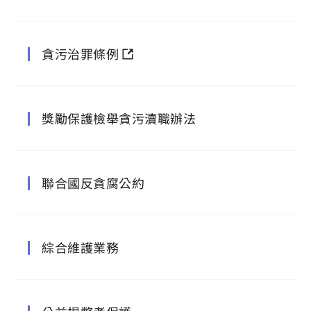
貪污治罪條例
獎勵保護檢舉貪污瀆職辦法
聯合國反貪腐公約
綜合維護業務