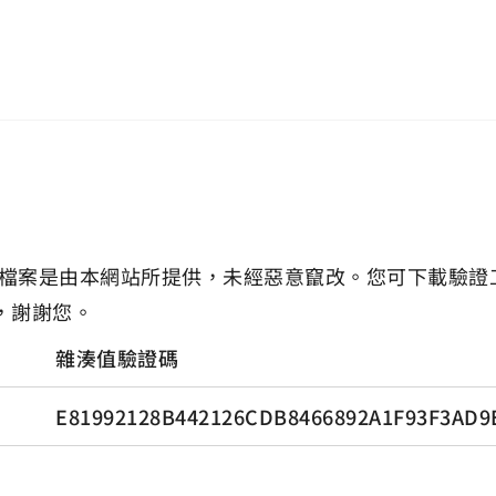
檔案是由本網站所提供，未經惡意竄改。您可下載驗證
，謝謝您。
雜湊值驗證碼
E81992128B442126CDB8466892A1F93F3AD