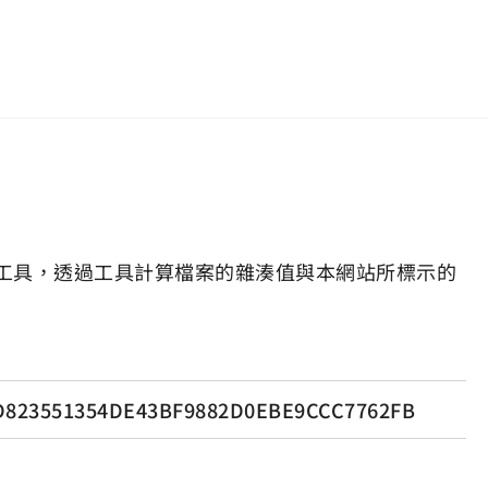
工具，透過工具計算檔案的雜湊值與本網站所標示的
D823551354DE43BF9882D0EBE9CCC7762FB