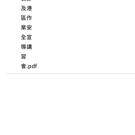
及港
區作
業安
全宣
導講
習
會.pdf