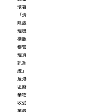
環署
「清
除處
理機
構服
務管
理資
訊系
統」
及港
區廢
棄物
收受
業者