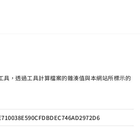
工具，透過工具計算檔案的雜湊值與本網站所標示的
E710038E590CFDBDEC746AD2972D6