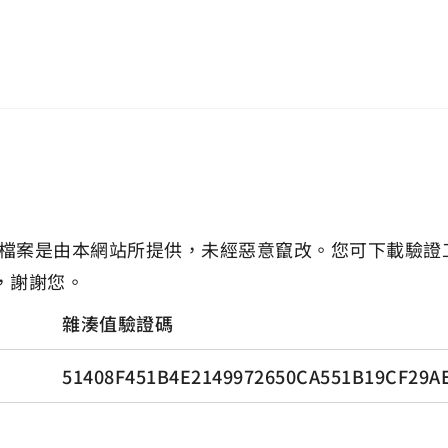
檔案是由本網站所提供，未經惡意竄改。您可下載驗證
，謝謝您。
雜湊值驗證碼
51408F451B4E2149972650CA551B19CF29A