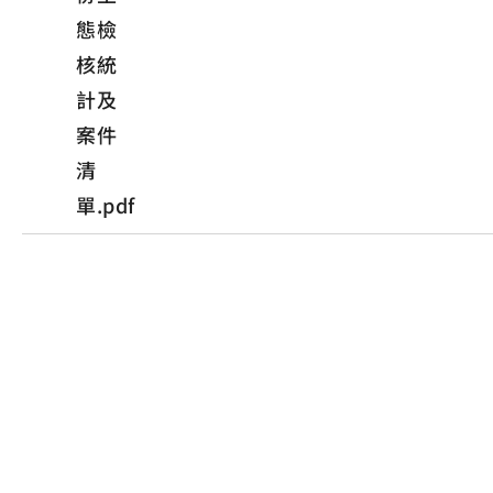
態檢
核統
計及
案件
清
單.pdf