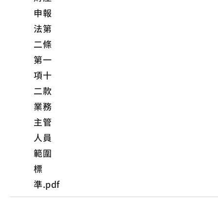
申報
法第
二條
第一
項十
二款
業務
主管
人員
範圍
標
準.pdf